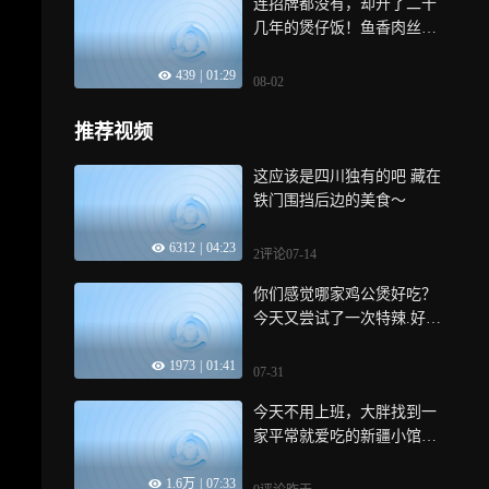
连招牌都没有，却开了二十
几年的煲仔饭！鱼香肉丝拼
广味香肠，香哭了！
439
|
01:29
08-02
推荐视频
这应该是四川独有的吧 藏在
铁门围挡后边的美食～
6312
|
04:23
2评论
07-14
你们感觉哪家鸡公煲好吃？
今天又尝试了一次特辣.好过
瘾
1973
|
01:41
07-31
今天不用上班，大胖找到一
家平常就爱吃的新疆小馆狠
狠吃一顿
1.6万
|
07:33