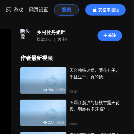
游戏
网页设置
登录
安装电脑版
内容更精彩
乡村牡丹姐吖
关注
粉丝
1175
|
关注
0
作者最新视频
天台独栋火锅，菊花丸子，
千丝豆干，真的绝！
204
|
01:50
08-02
火爆江浙沪的杨枝甘露天花
板，到底有多好喝？！
238
|
00:51
08-02