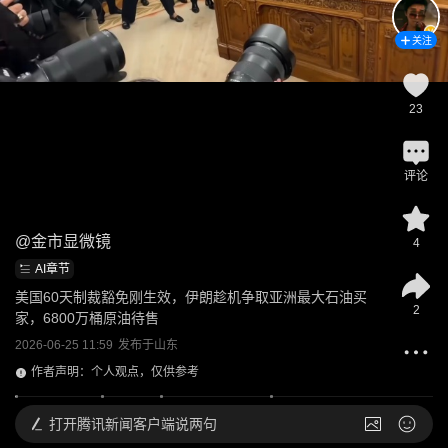
关注
23
评论
@
金市显微镜
4
AI章节
美国60天制裁豁免刚生效，伊朗趁机争取亚洲最大石油买
2
家，6800万桶原油待售
2026-06-25 11:59
发布于
山东
作者声明：个人观点，仅供参考
打开
腾讯新闻客户端说两句