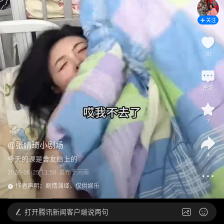
关注
36
评论
7
@
张婧琦小剧场
4
今天的课是舍友给上的
2026-06-25 11:58
发布于
河南
作者声明：剧情演绎，仅供娱乐
打开
腾讯新闻客户端说两句