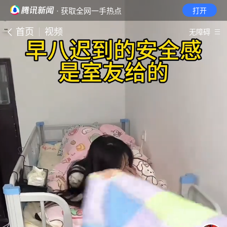
· 获取全网一手热点
打开
首页
视频
无障碍