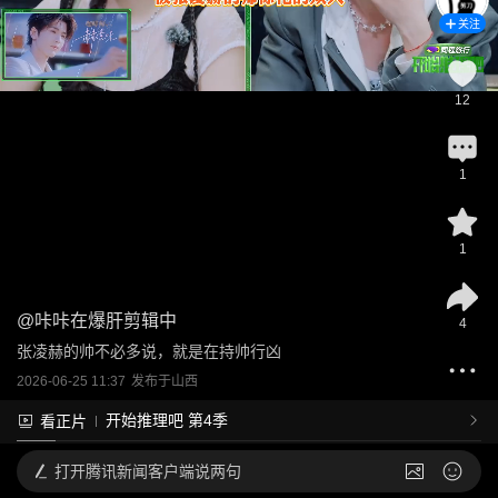
关注
12
1
1
@
咔咔在爆肝剪辑中
4
张凌赫的帅不必多说，就是在持帅行凶
2026-06-25 11:37
发布于
山西
开始推理吧 第4季
看正片
打开
腾讯新闻客户端说两句