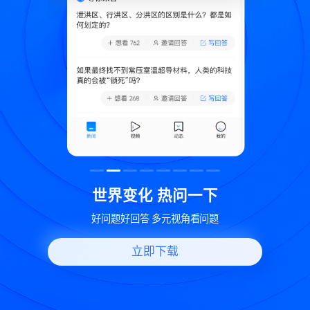
致
世界变化 热问一下
好问题好回答 多元视角看问题
立即下载