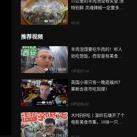
15公里的羊肉汤没有失望.汤
特别鲜.灵魂辣椒一定要多放.
只香不辣
805
|
02:10
08-02
推荐视频
羊肉泡馍要吃牛肉的！听人
劝吃饱饭，西安是有美食
的！ 小南门早市别去，不好
650
|
06:08
吃
1评论
07-14
英国小哥只有一晚逛福州？
果断去夜市吃到撑！
1.0万
|
07:49
6评论
08-02
大P好好吃丨温岭石塘开了个
电影美食市集，10块一只的
螃蟹只只爆膏
7120
|
04:11