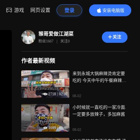
游戏
网页设置
登录
安装电脑版
内容更精彩
猴哥爱做江湖菜
关注
粉丝
1667
|
关注
0
作者最新视频
来到永城大锅麻辣烫肯定要
吃的 今天中午的午餐麻辣烫
配烤饼
2718
|
02:07
08-02
小时候就一直吃的一家冷面.
一定要多放辣子，多加麻酱
1699
|
01:49
08-02