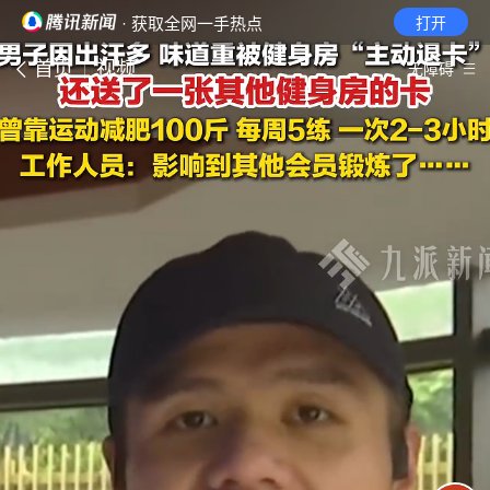
· 获取全网一手热点
打开
首页
视频
无障碍