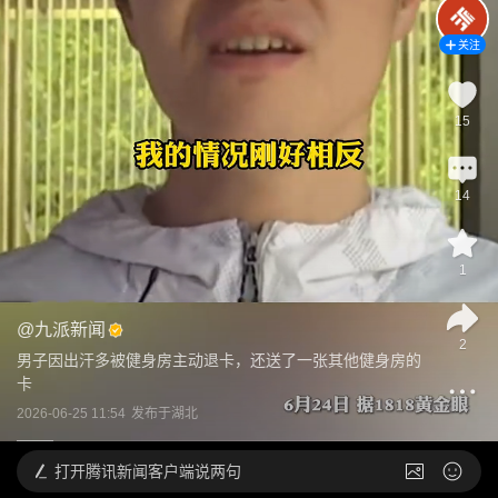
关注
15
14
1
@
九派新闻
2
男子因出汗多被健身房主动退卡，还送了一张其他健身房的
卡
2026-06-25 11:54
发布于
湖北
打开
腾讯新闻客户端说两句