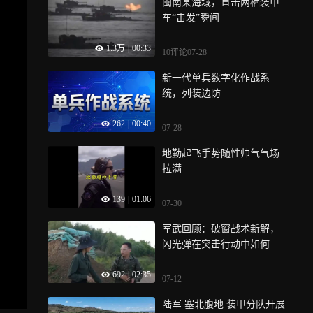
闽南某海域，直击两栖装甲
车“击发”瞬间
1.3万
|
00:33
10评论
07-28
新一代单兵数字化作战系
统，列装边防
262
|
00:40
07-28
地勤起飞手势随性帅气气场
拉满
139
|
01:06
07-30
军武回顾：破窗战术新解，
闪光弹在突击行动中如何实
现 “强光震慑 + 快速破障” 双
692
|
02:35
重效能
07-12
陆军 塞北腹地 装甲分队开展