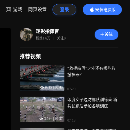
游戏
网页设置
登录
安装电脑版
内容更精彩
迷彩指挥官
关注
粉丝
1.6万
|
关注
0
推荐视频
“救援航母”之外还有哪些救
援神器？
9715
|
00:40
07-20
印度女子边防部队训练营 新
兵长跑后参加各项训练
3.5万
|
02:37
07-18