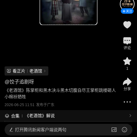
关注
评论
1
看正片
老酒馆
@
饺子追剧呀
分享
《老酒馆》陈掌柜和黑木决斗黑木切腹自尽王掌柜跳楼砸人
小棉袄牺牲
2026-06-25 11:51
发布于
广东
《老酒馆》解说
合集
打开
腾讯新闻客户端说两句