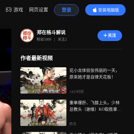
游戏
网页设置
登录
安装电脑版
内容更精彩
郑在格斗解说
关注
粉丝
1009
|
关注
2
作者最新视频
花小龙体验张伟丽的一天，
原来她才是自律天花板！
508
|
04:34
14小时前
重拳爆肝、飞膝上头，少林
总教头（谢维）KO取胜拿下
双杀！
1177
|
04:46
昨天