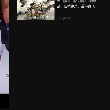
天山猎人（萨力曼）3场硬
战，压哨绝杀、重拳轰飞，
全程高能！
1.0万
|
05:34
5评论
08-03