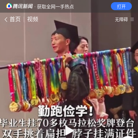
· 获取全网一手热点
打开
首页
视频
无障碍