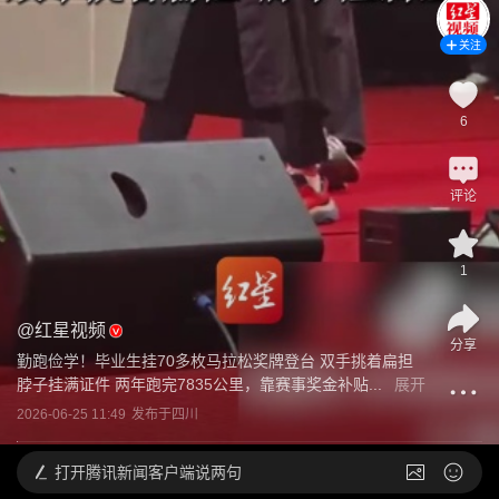
关注
6
评论
1
@
红星视频
分享
勤跑俭学！毕业生挂70多枚马拉松奖牌登台 双手挑着扁担 
脖子挂满证件 两年跑完7835公里，靠赛事奖金补贴...
展开
2026-06-25 11:49
发布于
四川
打开
腾讯新闻客户端说两句