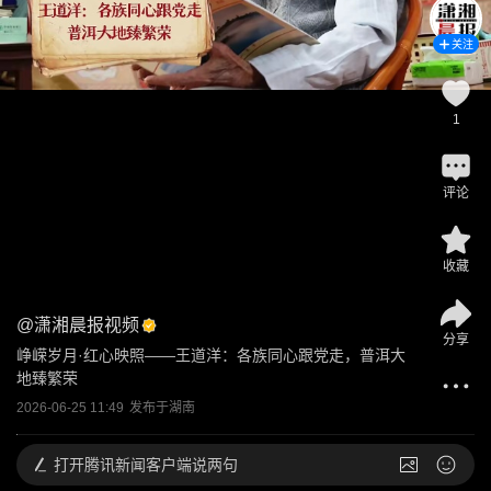
关注
1
评论
收藏
@
潇湘晨报视频
分享
峥嵘岁月·红心映照——王道洋：各族同心跟党走，普洱大
地臻繁荣
2026-06-25 11:49
发布于
湖南
打开
腾讯新闻客户端说两句