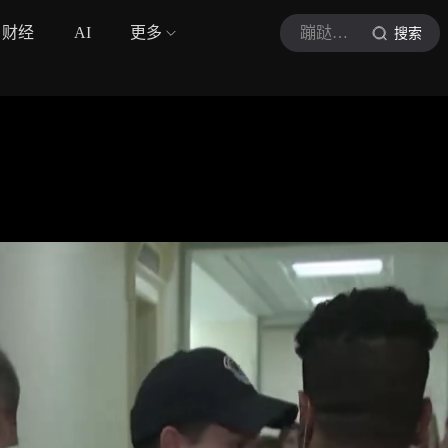
财经
AI
更多
蹦跶的中东编译官
搜索