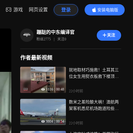
游戏
网页设置
登录
安装电脑版
内容更精彩
蹦跶的中东编译官
关注
粉丝
2775
|
关注
0
作者最新视频
就地取材巧施救！土耳其三
位女生用熨衣板救下楼顶被
困流浪猫
1116
|
00:48
22小时前
数米之差险酿大祸！澳航两
架客机悉尼机场跑道险些正
面相撞
9804
|
00:54
22小时前