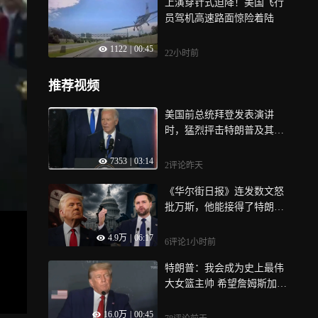
上演穿针式迫降！美国飞行
员驾机高速路面惊险着陆
1122
|
00:45
22小时前
推荐视频
美国前总统拜登发表演讲
时，猛烈抨击特朗普及其政
府
7353
|
03:14
2评论
昨天
《华尔街日报》连发数文怒
批万斯，他能接得了特朗普
的班吗？｜特读纵深
4.9万
|
06:17
6评论
1小时前
特朗普：我会成为史上最伟
大女篮主帅 希望詹姆斯加入
成为核心
16.0万
|
00:45