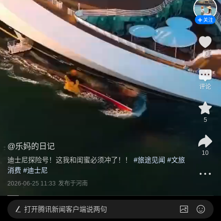
关注
10
评论
5
@
乐妈的日记
10
迪士尼探险号！这我和闺蜜必须冲了！！
 #
旅途见闻
 #
文旅
消费
 #
迪士尼
2026-06-25 11:33
发布于
河南
打开
腾讯新闻客户端说两句