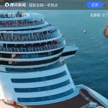
· 获取全网一手热点
打开
首页
视频
无障碍