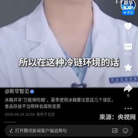
关注
1
评论
1
@
新华智见
6
冰箱并非“万能保险箱”，夏季使用冰箱要注意这几个误区，
食品存放不当照样会腐败变质
2026-06-25 10:59
发布于
北京
打开
腾讯新闻客户端说两句