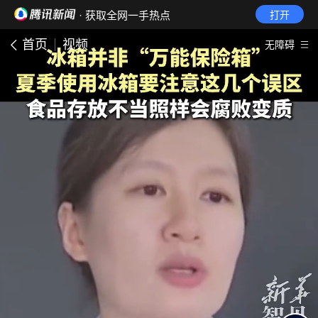
· 获取全网一手热点
打开
首页
视频
无障碍