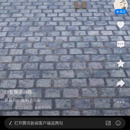
关注
5
1
2
1
@
爱雕梁画栋
恭喜你，发明了火车
2026-06-25 12:20
发布于
河南
打开
腾讯新闻客户端说两句