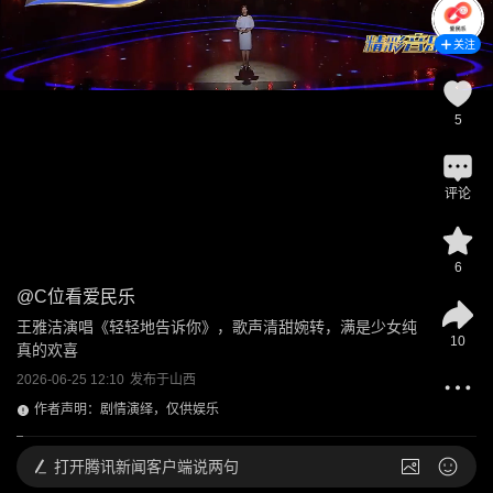
关注
5
评论
6
@
C位看爱民乐
王雅洁演唱《轻轻地告诉你》，歌声清甜婉转，满是少女纯
10
真的欢喜
2026-06-25 12:10
发布于
山西
作者声明：剧情演绎，仅供娱乐
打开
腾讯新闻客户端说两句