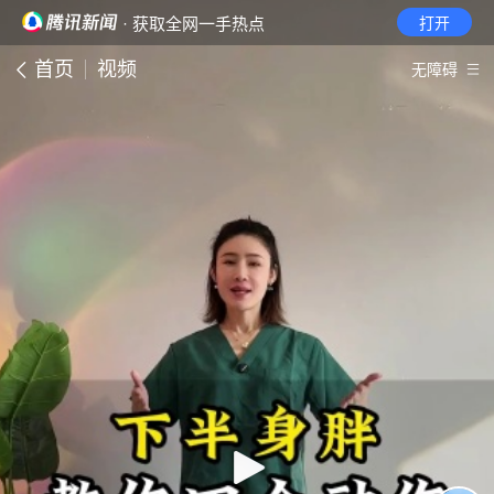
· 获取全网一手热点
打开
首页
视频
无障碍