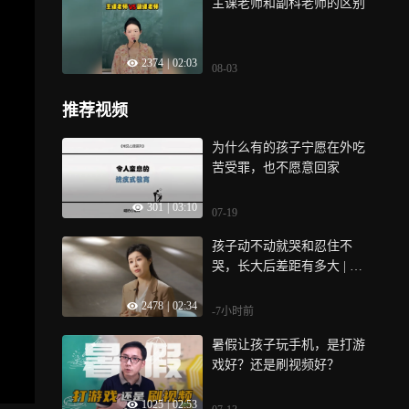
主课老师和副科老师的区别
2374
|
02:03
08-03
推荐视频
为什么有的孩子宁愿在外吃
苦受罪，也不愿意回家
301
|
03:10
07-19
孩子动不动就哭和忍住不
哭，长大后差距有多大 | 中
国家长必修课
2478
|
02:34
-7小时前
暑假让孩子玩手机，是打游
戏好？还是刷视频好？
1025
|
02:53