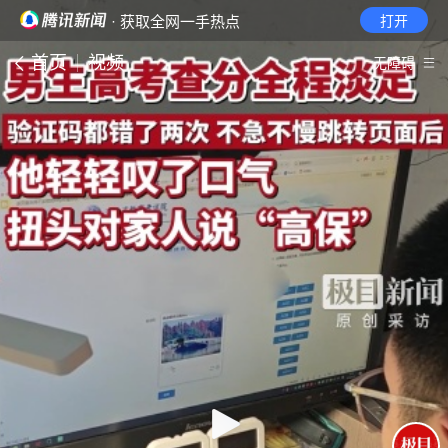
· 获取全网一手热点
打开
首页
视频
无障碍