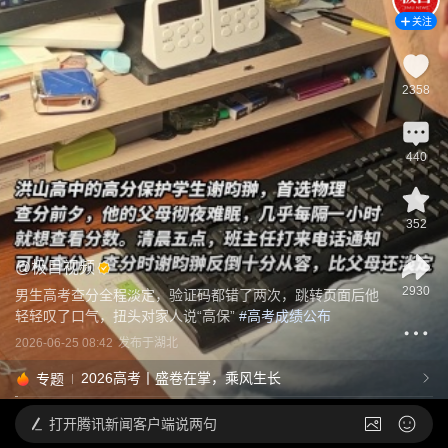
关注
2358
440
352
@
极目视频
2930
男生高考查分全程淡定，验证码都错了两次，跳转页面后他
轻轻叹了口气，扭头对家人说“高保”
 #
高考成绩公布
2026-06-25 08:42
发布于
湖北
2026高考丨盛卷在掌，乘风生长
专题
打开
腾讯新闻客户端说两句