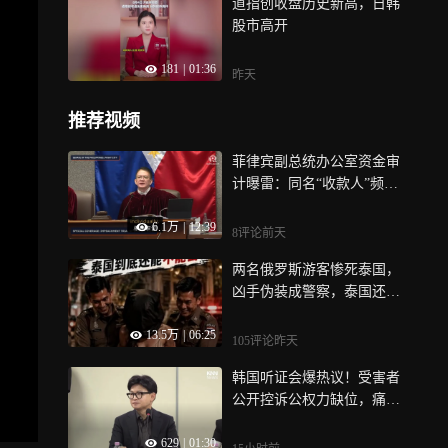
道指创收盘历史新高，日韩
股市高开
181
|
01:36
昨天
推荐视频
菲律宾副总统办公室资金审
计曝雷：同名“收款人”频
现、日期穿越、天价物资无
6.1万
|
12:39
凭证
8评论
前天
两名俄罗斯游客惨死泰国，
凶手伪装成警察，泰国还能
去么？
13.5万
|
06:25
105评论
昨天
韩国听证会爆热议！受害者
公开控诉公权力缺位，痛批
政坛回避式表态
629
|
01:30