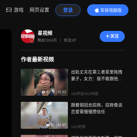
游戏
网页设置
登录
安装电脑版
内容更精彩
星视频
关注
粉丝
310.6万
|
关注
107
作者最新视频
出轨丈夫在第三者家里拖拽
妻子，女方：我不敢跟他单
独见面
9.7万
|
01:03
184评论
10小时前
跟着销冠去招商，招商像谈
恋爱需慢慢攒信任
81
|
01:07
14小时前