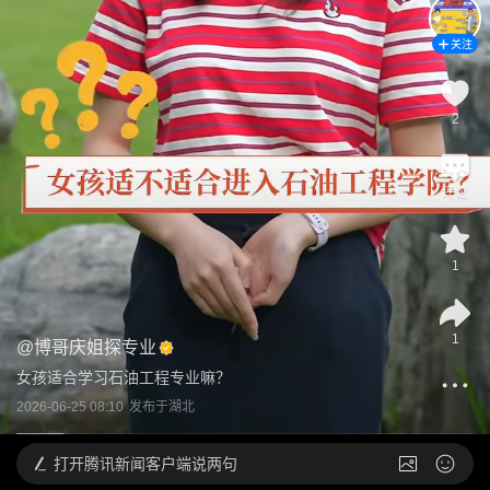
关注
2
评论
1
1
@
博哥庆姐探专业
女孩适合学习石油工程专业嘛？
2026-06-25 08:10
发布于
湖北
打开
腾讯新闻客户端说两句