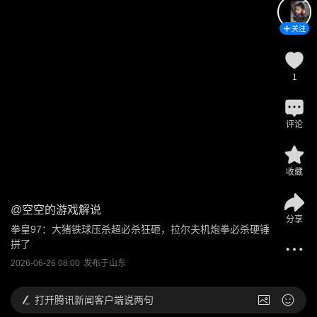
关注
1
评论
收藏
@
空空的游戏解说
分享
拳皇97：大猪铁球压杀超必杀狂砸，拉尔夫机炮拳必杀硬锤
拼了
2026-06-26 08:00
发布于
山东
打开
腾讯新闻客户端说两句