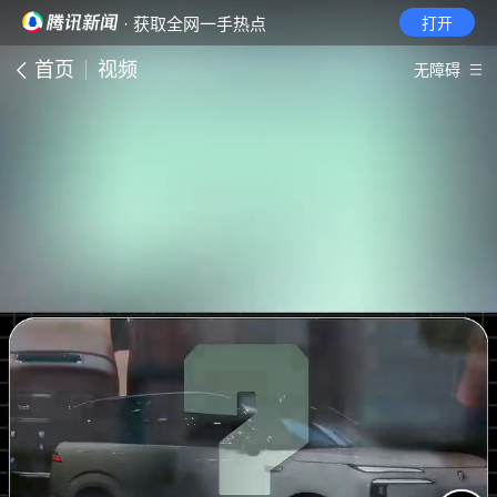
· 获取全网一手热点
打开
首页
视频
无障碍