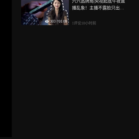
六六品牌局|央视起底午夜直
播乱象！主播不露脸只出
声，暗示可付费裸聊，千万
303
|
01:09
别上当！小心陷入诈骗套路
1评论
10小时前