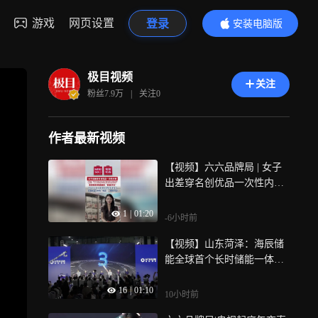
游戏
网页设置
登录
安装电脑版
内容更精彩
极目视频
关注
粉丝
7.9万
|
关注
0
作者最新视频
【视频】六六品牌局 | 女子
出差穿名创优品一次性内
裤，被问“脚下为什么有块白
1
|
01:20
色的布”，发视频称质量差到
-6小时前
“颜面尽失”，客服回应：已
【视频】山东菏泽：海辰储
启动紧急调查。名创优品口
能全球首个长时储能一体化
中的“优品”，成色何在？
产业园量产
16
|
01:10
10小时前