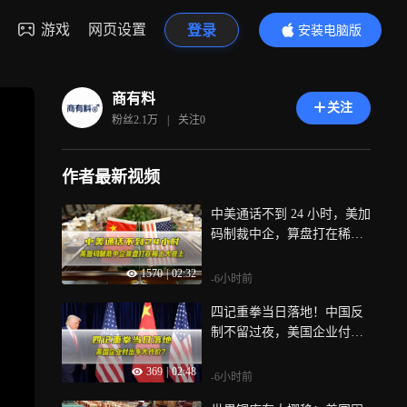
游戏
网页设置
登录
安装电脑版
内容更精彩
商有料
关注
粉丝
2.1万
|
关注
0
作者最新视频
中美通话不到 24 小时，美加
码制裁中企，算盘打在稀土
大豆上
1570
|
02:32
-6小时前
四记重拳当日落地！中国反
制不留过夜，美国企业付出
多大代价？
369
|
02:48
-6小时前