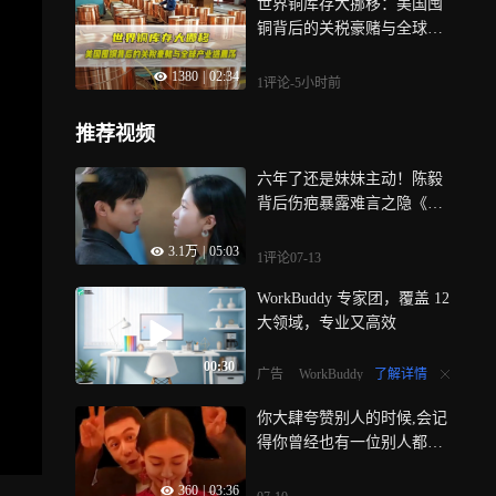
世界铜库存大挪移：美国囤
铜背后的关税豪赌与全球产
业链震荡
1380
|
02:34
1评论
-5小时前
推荐视频
六年了还是妹妹主动！陈毅
背后伤疤暴露难言之隐《野
狗骨头》
3.1万
|
05:03
1评论
07-13
WorkBuddy 专家团，覆盖 12
大领域，专业又高效
00:30
了解详情
广告
WorkBuddy
你大肆夸赞别人的时候,会记
得你曾经也有一位别人都羡
慕的天使吗
360
|
03:36