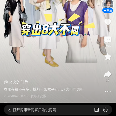
关注
1
评论
1
17
@
火火的时尚
衣服在精不在多，挑战一条裙子穿出八大不同风格
2026-06-25 07:56
发布于
安徽
打开
腾讯新闻客户端说两句