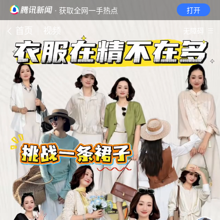
· 获取全网一手热点
打开
首页
视频
无障碍