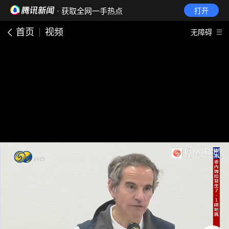
· 获取全网一手热点
打开
首页
视频
无障碍