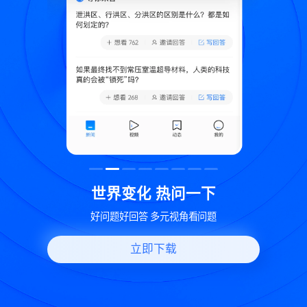
致
世界变化 热问一下
好问题好回答 多元视角看问题
立即下载