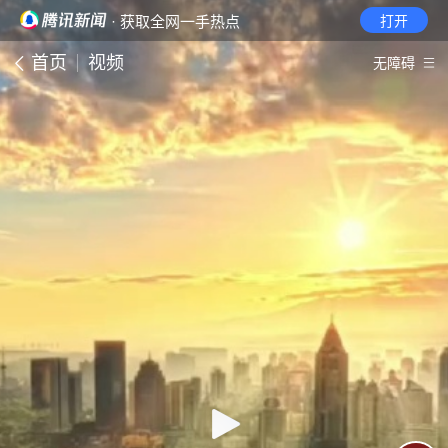
· 获取全网一手热点
打开
首页
视频
无障碍