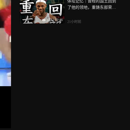
体坛记忆｜曾经的国王回到
了他的领地，重铸东部荣光
詹姆斯义不容辞
573
|
02:46
21小时前