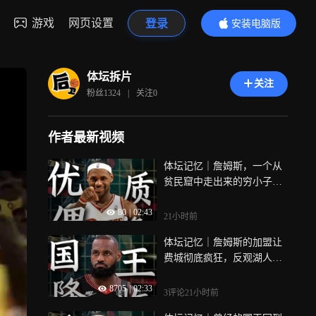
游戏
网页设置
登录
安装电脑版
内容更精彩
体坛拆片
关注
粉丝
1324
|
关注
0
作者最新视频
体坛记忆｜詹姆斯，一个从
贫民窟中走出来的穷小子，
却活成了无数人的偶像
80
|
02:43
21小时前
体坛记忆｜詹姆斯的加盟让
费城彻底疯狂，反观湖人却
已无人问津
8705
|
02:33
3评论
21小时前