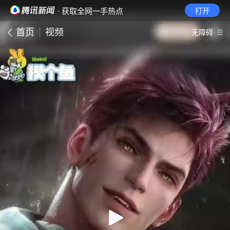
· 获取全网一手热点
打开
首页
视频
无障碍