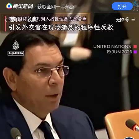
· 获取全网一手热点
打开
首页
视频
无障碍