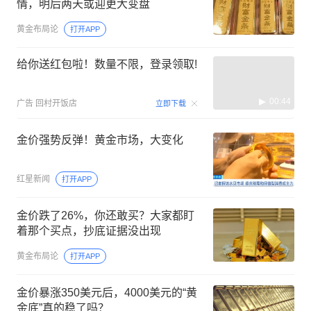
情，明后两天或迎更大变盘
黄金布局论
打开APP
给你送红包啦！数量不限，登录领取!
00:44
广告
回村开饭店
立即下载
金价强势反弹！黄金市场，大变化
红星新闻
打开APP
金价跌了26%，你还敢买？大家都盯
着那个买点，抄底证据没出现
黄金布局论
打开APP
金价暴涨350美元后，4000美元的“黄
金底”真的稳了吗？