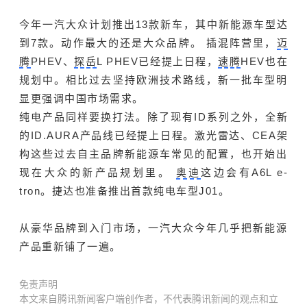
今年一汽大众计划推出13款新车，其中新能源车型达
到7款。动作最大的还是大众品牌。 插混阵营里，
迈
腾
PHEV、
探岳
L PHEV已经提上日程，
速腾
HEV也在
规划中。相比过去坚持欧洲技术路线，新一批车型明
显更强调中国市场需求。
纯电产品同样要换打法。除了现有ID系列之外，全新
的ID.AURA产品线已经提上日程。激光雷达、CEA架
构这些过去自主品牌新能源车常见的配置，也开始出
现在大众的新产品规划里。
奥迪
这边会有A6L e-
tron。捷达也准备推出首款纯电车型J01。
从豪华品牌到入门市场，一汽大众今年几乎把新能源
产品重新铺了一遍。
免责声明
本文来自腾讯新闻客户端创作者，不代表腾讯新闻的观点和立