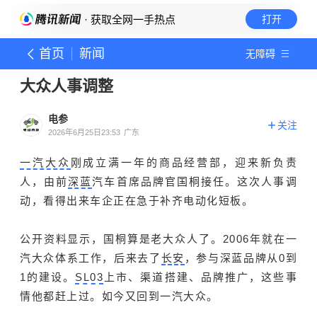
· 获取全网一手热点
打开
首页
新闻
无障碍
大众人事调整
电参
关注
2026年6月25日23:53
广东
一汽大众
刚成立满一年的商品经营部，迎来新负责
人，由前
深蓝
汽车首席品牌官国桐接任。这次人事调
动，看得出来车企正在急于补齐电动化短板。
公开资料显示，国桐算是老大众人了。2006年就在一
汽大众体系工作，后来去了
长安
，参与深蓝品牌从0到
1的建设。
SL03
上市、渠道搭建、品牌推广，这些事
情他都赶上过。如今又回到一汽大众。