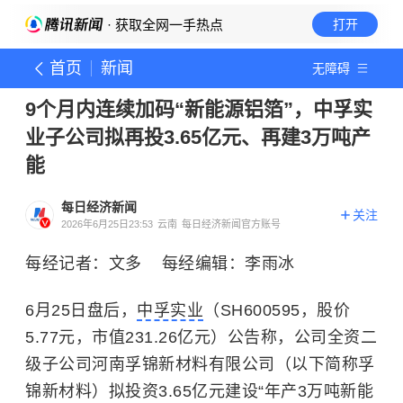
· 获取全网一手热点
打开
首页
新闻
无障碍
9个月内连续加码“新能源铝箔”，中孚实
业子公司拟再投3.65亿元、再建3万吨产
能
每日经济新闻
关注
2026年6月25日23:53
云南
每日经济新闻官方账号
每经记者：文多 每经编辑：李雨冰
6月25日盘后，
中孚实业
（SH600595，股价
5.77元，市值231.26亿元）公告称，公司全资二
级子公司河南孚锦新材料有限公司（以下简称孚
锦新材料）拟投资3.65亿元建设“年产3万吨新能