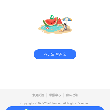
@元宝 写评论
意见反馈
举报中心
隐私政策
Copyright© 1998-
2026
Tencent.All Rights Reserved