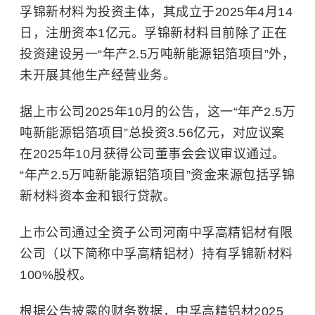
孚锦新材料为投资主体，其成立于2025年4月14
日，注册资本1亿元。孚锦新材料目前除了正在
投资建设另一“年产2.5万吨新能源铝箔项目”外，
未开展其他生产经营业务。
据上市公司2025年10月的公告，这一“年产2.5万
吨新能源铝箔项目”总投资3.56亿元，对应议案
在2025年10月获得公司董事会会议审议通过。
“年产2.5万吨新能源铝箔项目”资金来源包括孚锦
新材料资本金和银行贷款。
上市公司通过全资子公司
河南中孚高精铝材有限
公司
（以下简称中孚高精铝材）持有孚锦新材料
100%股权。
根据公告披露的财务数据，中孚高精铝材2025