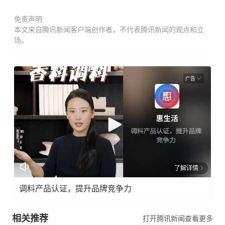
免责声明
本文来自腾讯新闻客户端创作者，不代表腾讯新闻的观点和立
场。
广告
了解详情
调料产品认证，提升品牌竞争力
相关推荐
打开腾讯新闻查看更多