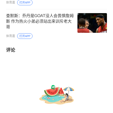
体育嘉
打开APP
查默斯：乔丹是GOAT没人会畏惧詹姆
斯 作为热火小弟必须站出来训斥老大
哥
体育嘉
打开APP
评论