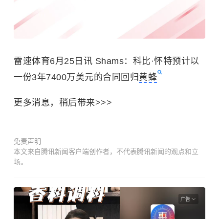
雷速体育6月25日讯 Shams：科比·怀特预计以
一份3年7400万美元的合同回归
黄蜂
更多消息，稍后带来>>>
免责声明
本文来自腾讯新闻客户端创作者，不代表腾讯新闻的观点和立
场。
广告