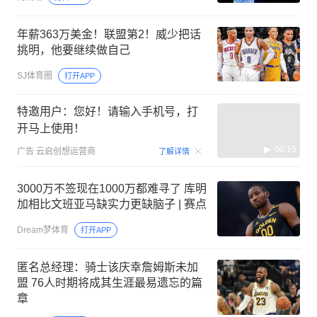
年薪363万美金！联盟第2！威少把话
挑明，他要继续做自己
SJ体育圈
打开APP
特邀用户：您好！请输入手机号，打
开马上使用！
00:15
广告
云启创想运营商
了解详情
3000万不签现在1000万都难寻了 库明
加相比文班亚马缺实力更缺脑子 | 赛点
Dream梦体育
打开APP
匿名总经理：骑士该庆幸詹姆斯未加
盟 76人时期将成其生涯最易遗忘的篇
章