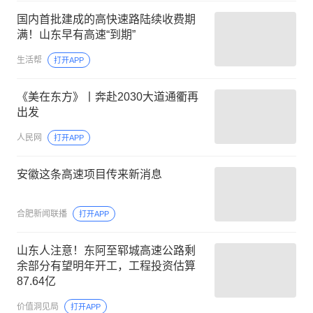
国内首批建成的高快速路陆续收费期
满！山东早有高速“到期”
生活帮
打开APP
《美在东方》丨奔赴2030大道通衢再
出发
人民网
打开APP
安徽这条高速项目传来新消息
合肥新闻联播
打开APP
山东人注意！东阿至郓城高速公路剩
余部分有望明年开工，工程投资估算
87.64亿
价值洞见局
打开APP