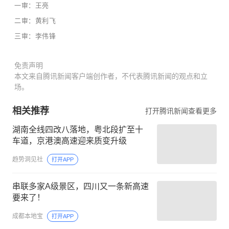
一审：王亮
二审：黄利飞
三审：李伟锋
免责声明
本文来自腾讯新闻客户端创作者，不代表腾讯新闻的观点和立
场。
相关推荐
打开腾讯新闻查看更多
湖南全线四改八落地，粤北段扩至十
车道，京港澳高速迎来质变升级
趋势洞见社
打开APP
串联多家A级景区，四川又一条新高速
要来了！
成都本地宝
打开APP