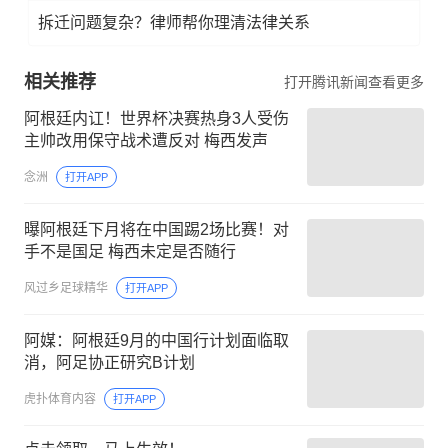
拆迁问题复杂？律师帮你理清法律关系
相关推荐
打开腾讯新闻查看更多
阿根廷内讧！世界杯决赛热身3人受伤
主帅改用保守战术遭反对 梅西发声
念洲
打开APP
曝阿根廷下月将在中国踢2场比赛！对
手不是国足 梅西未定是否随行
风过乡足球精华
打开APP
阿媒：阿根廷9月的中国行计划面临取
消，阿足协正研究B计划
虎扑体育内容
打开APP