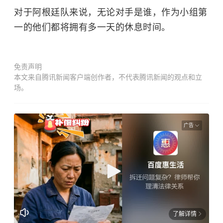
对于阿根廷队来说，无论对手是谁，作为小组第
一的他们都将拥有多一天的休息时间。
免责声明
本文来自腾讯新闻客户端创作者，不代表腾讯新闻的观点和立
场。
广告
了解详情