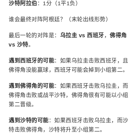
沙特阿拉伯
：1分（1平1负）
谁会最终对阵阿根廷？（末轮出线形势）
最后一轮的对阵是：
乌拉圭 vs 西班牙
，
佛得角
vs 沙特
。
遇到西班牙的可能
：如果乌拉圭击败西班牙，且
佛得角没能赢球，西班牙可能会掉到小组第二。
遇到佛得角的可能
：如果西班牙击败乌拉圭，而
佛得角击败或战平沙特，佛得角很有可能以小组
第二晋级。
遇到沙特的可能
：如果西班牙击败乌拉圭，而沙
特击败佛得角，沙特将升至小组第二。