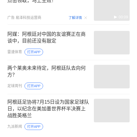
点击领取，马上生效！
00:09
广告
易泽科技运营商
了解详情
阿媒：阿根廷对中国的友谊赛正在商
谈中，目前还没有敲定
雷速体育
打开APP
两个莱奥未来待定，阿根廷队去向何
方？
足球周刊
打开APP
阿根廷足协将7月15日设为国家足球队
日，以纪念在美加墨世界杯半决赛上
战胜英格兰
九派新闻
打开APP