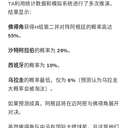
TA利用统计数据和模拟系统进行了多次推演，
结果显示：
佛得角
获得H组第二并对阵阿根廷的概率高达
55%
。
沙特阿拉伯
的概率为
29%
。
西班牙
的概率为
10%
。
乌拉圭
的概率最低，仅为
6%
（预测认为乌拉圭
大概率会被淘汰）。
如果预测成真，阿根廷将在迈阿密与佛得角展开
对决。
虽然佛得角队中没有国际大牌球星，且这是他们