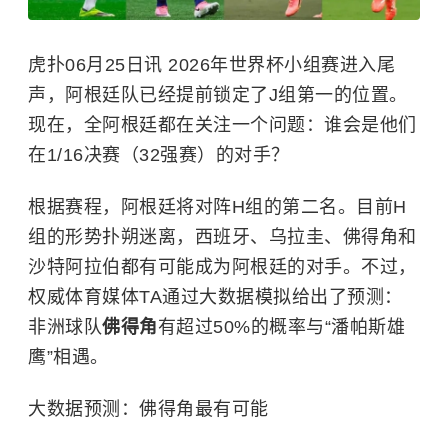
虎扑06月25日讯 2026年世界杯小组赛进入尾
声，阿根廷队已经提前锁定了J组第一的位置。
现在，全阿根廷都在关注一个问题：谁会是他们
在1/16决赛（32强赛）的对手？
根据赛程，阿根廷将对阵H组的第二名。目前H
组的形势扑朔迷离，西班牙、乌拉圭、佛得角和
沙特阿拉伯
都有可能成为阿根廷的对手。不过，
权威体育媒体TA通过大数据模拟给出了预测：
非洲球队
佛得角
有超过50%的概率与“潘帕斯雄
鹰”相遇。
大数据预测：佛得角最有可能