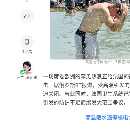
2
1
手机看
高温逼停核电站！法国塞纳
一场席卷欧洲的罕见热浪正给法国的
元宝 · 新闻妹
击。据俄罗斯RT报道，受高温引发
迫关闭。与此同时，法国卫生系统已
引发的防护不足而爆发大范围争议。
高温限水逼停核电