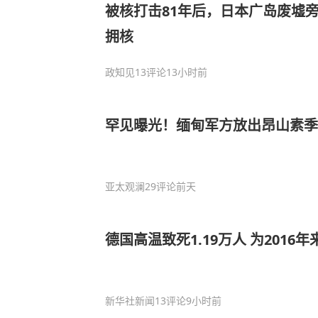
被核打击81年后，日本广岛废墟
拥核
政知见
13评论
13小时前
罕见曝光！缅甸军方放出昂山素季
亚太观澜
29评论
前天
德国高温致死1.19万人 为2016
新华社新闻
13评论
9小时前