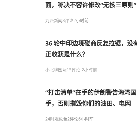
面，称决不容许修改“无核三原则”
九派新闻
3评论
2小时前
36 轮中印边境磋商反复拉锯，没
正收获是什么？
小北聊国际
15评论
-2小时前
“打击清单”在手的伊朗警告海湾
手，否则摧毁你们的油田、电网
24时观象台
2评论
6小时前