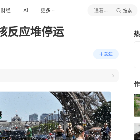
财经
AI
更多
追着大事跑的人
搜索
核反应堆停运
热
关注
作