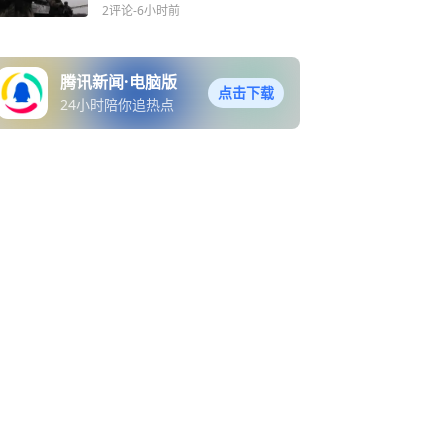
分队组成特种旅
2评论
-6小时前
腾讯新闻·电脑版
点击下载
24小时陪你追热点