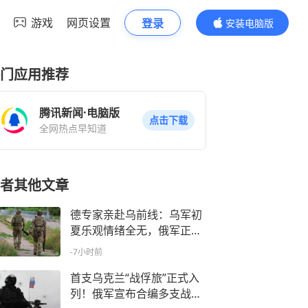
游戏
网页设置
登录
安装电脑版
内容更精彩
门应用推荐
腾讯新闻·电脑版
点击下载
全网热点早知道
者其他文章
德专家亲赴乌前线：乌军初
夏乐观情绪全无，俄军正系
统性摧毁乌后方
-7小时前
首支乌克兰“战俘旅”正式入
列！俄军宣布合编多支战俘