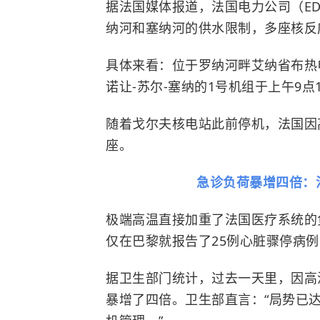
据法国媒体报道，法国电力公司（E
纳河和塞纳河的供水限制，多座核反
具体来看：位于罗纳河畔艾纳省布热
诺让-苏尔-塞纳的1号机组于上午9点
随着戈尔夫核电站此前停机，法国因
座。
急诊负荷暴增四倍：
极端高温直接加重了法国医疗系统的
仅在巴黎就报告了25例
心脏骤停
病例
据卫生部门统计，过去一天里，因高
暴增了四倍。卫生部直言：“局势已