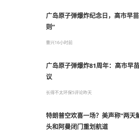
广岛原子弹爆炸纪念日，高市早苗
则”
曹兴
16小时前
广岛原子弹爆炸81周年：高市早
议
长得不太环保
5评论
昨天
特朗普空欢喜一场？美声称“两天
头和阿曼闭门重划航道