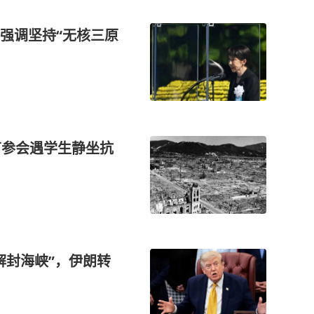
强调坚持“无核三原
苗参会遇学生静坐抗
解封海峡”，伊朗转