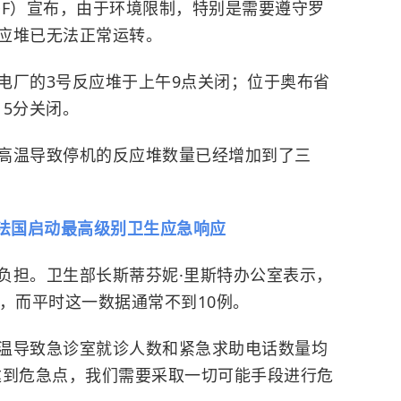
DF）宣布，由于环境限制，特别是需要遵守罗
应堆已无法正常运转。
电厂的3号反应堆于上午9点关闭；位于奥布省
15分关闭。
高温导致停机的反应堆数量已经增加到了三
法国启动最高级别卫生应急响应
负担。卫生部长斯蒂芬妮·里斯特办公室表示，
，而平时这一数据通常不到10例。
温导致急诊室就诊人数和紧急求助电话数量均
达到危急点，我们需要采取一切可能手段进行危