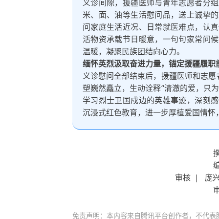
义诊间隙，援疆医师与青年志愿者分组
米、面、油等生活慰问品，送上诚挚的
问家庭生活近况、日常就医难点，认真
活物资承载节日暖意，一句句家常问候
温暖，凝聚民族团结向心力。
缅怀英烈汲取奋进力量，锚定援疆履职
义诊慰问全部结束后，援疆医师和志愿
塑巍然矗立，生动诠释“清澈的爱，只
学习烈士卫国戍边的英雄事迹，深刻感
沉浸式红色教育，进一步厚植爱国情怀
审核 | 庞
免责声明：本内容来自腾讯平台创作者，不代表