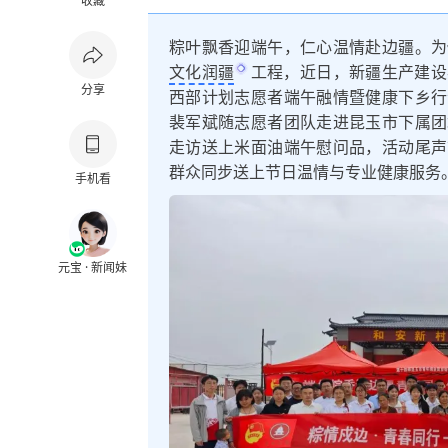
收藏
粽叶飘香迎端午，仁心温情赴边疆。为
文化润疆
工程，近日，新疆生产建设
分享
西部计划志愿者端午融情暨健康下乡行
裴军斌随志愿者团队走进昆玉市下属团
走访送上米面油端午慰问品，活动尾声
群众同步送上节日温情与专业健康服务
手机看
元宝 · 新闻妹