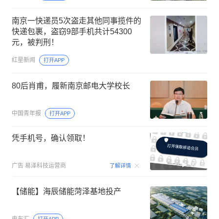
南京一快递员5次盗走其他同事揽件的
快递包裹，盗窃9部手机共计54300
元，被判刑！
红星新闻
打开APP
80后肖甫，履新南京邮电大学校长
中国青年报
打开APP
凭手机号，确认领取！
00:15
广告
易泽科技运营商
了解详情
【储能】海辰储能菏泽基地投产