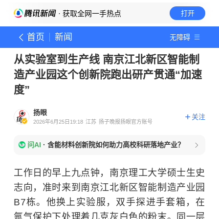
· 获取全网一手热点
打开
首页
新闻
无障碍
从实验室到生产线 南京江北新区智能制
造产业园这个创新院跑出研产贯通“加速
度”
扬眼
关注
2026年6月25日19:18
江苏
扬子晚报扬眼官方账号
问AI
·
含能材料创新院如何助力高校科研落地产业？
工作日的早上九点钟，南京理工大学硕士生史
志向，准时来到南京江北新区智能制造产业园
B7栋。他换上实验服，双手探进手套箱，在
氩气保护下处理着几克灰白色的粉末。同一层