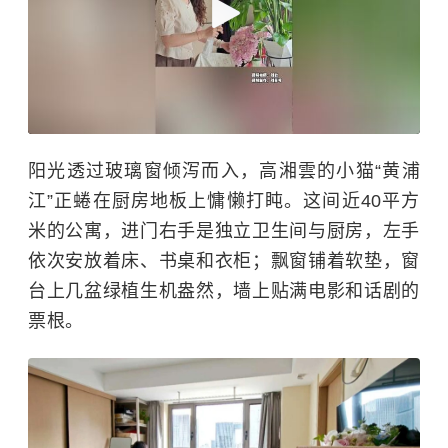
阳光透过玻璃窗
倾泻而入，高湘雲的小猫
“黄浦
江”正蜷在厨房地板上慵懒打盹。这间近40平方
米的公寓，进门右手是独立卫生间与厨房，左手
依次安放着床、书桌和衣柜；飘窗铺着软垫，窗
台上几盆绿植生机盎然，墙上贴满电影和话剧的
票根
。