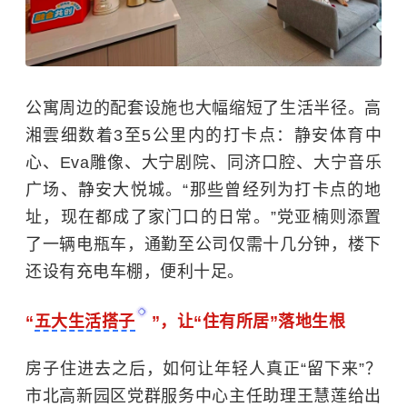
公寓周边的配套设施也大幅缩短了生活半径。高
湘雲细数着
3
至
5
公里内的打卡点：静安体育中
心、
Eva雕像、大宁剧院、同济口腔、大宁音乐
广场、静安大悦城。“那些曾经列为打卡点的地
址，现在都成了家门口的日常。”党亚楠则添置
了一辆电瓶车，通勤至公司仅需十几分钟，楼下
还设有充电车棚，便利十足。
“
五大生活搭子
”，
让
“
住有所居
”
落地生根
房子住进去之后，如何
让年轻人真正
“留下来”？
市北高新园区党群服务中心主任助理王慧莲给出