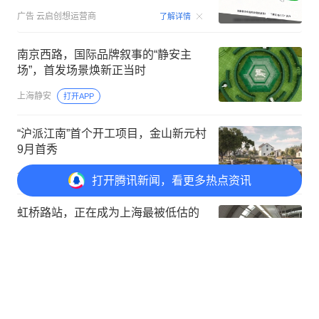
00:15
广告
云启创想运营商
了解详情
南京西路，国际品牌叙事的“静安主
场”，首发场景焕新正当时
上海静安
打开APP
“沪派江南”首个开工项目，金山新元村
9月首秀
金台资讯
打开APP
打开
腾讯新闻，看更多热点资讯
虹桥路站，正在成为上海最被低估的
黄金节点？
智本论资
打开APP
打开
APP参与讨论
1
点赞
收藏
分享
评论
1
@元宝 一起聊新闻