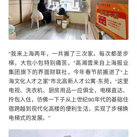
“我来上海两年，一共搬了三次家。
每次都是步
梯，大包小包特别痛苦。
”高湘雲
来自上海报业
集团旗下的界面财联社，
今年春节前搬进了
“上
海文化人才之家”市北高新人才公寓·东苑，“
这里
电视、洗衣机、厨房用品一应俱全，电梯直达、
拎包入住，仿佛
一下子从上世纪
90年代的基础住
宿跨越到现代化高楼的便利生活，实现了步梯换
电梯式的发展。”