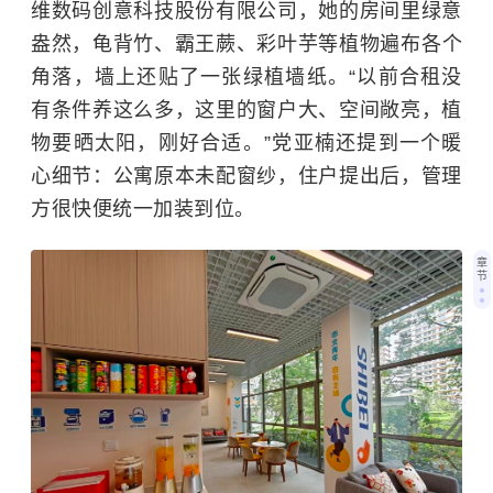
维数码创意科技股份有限公司，她的房间里绿意
盎然，
龟背竹
、霸王蕨、彩叶芋等植物遍布各个
角落，墙上还贴了一张绿植墙纸。“以前合租没
有条件养这么多，这里的窗户大、空间敞亮，植
物要晒太阳，刚好合适。”党亚楠还提到一个暖
心细节：公寓原本未配窗纱，住户提出后，管理
方很快便统一加装到位。
章
节