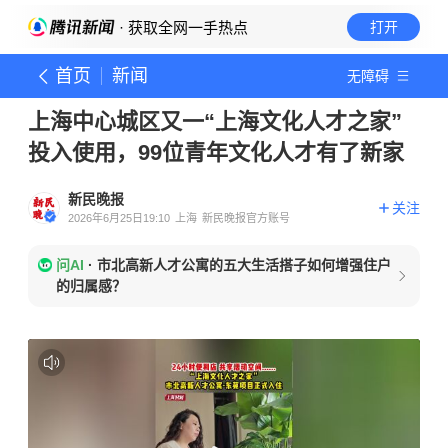
· 获取全网一手热点
打开
首页
新闻
无障碍
上海中心城区又一“上海文化人才之家”
投入使用，99位青年文化人才有了新家
新民晚报
关注
2026年6月25日19:10
上海
新民晚报官方账号
问AI
·
市北高新人才公寓的五大生活搭子如何增强住户
的归属感？