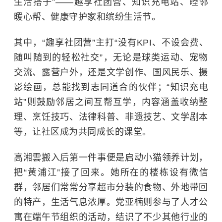
生活搭子”——趣享社团营、知识充电站、睦邻
暖心帮、健康守护家和缤纷生活节。
其中，
“趣享社团营”主打“没有KPI、不设会费、
随叫随到的轻松社交”，无论是球类运动、宠物
交流、露营户外，还是文学创作、国风民乐、摄
影绘画，总能找到志同道合的伙伴；“知识充电
站”则鼓励邻居之间互帮互学，内容涵盖收纳整
理、烹饪技巧、法律科普、非遗技艺、文学剧本
等，让社区成为共同成长的课堂。
高湘雲搬入后第一件事便是启动小猫领养计划，
把
“黄浦江”接了回来。她所在的楼栋设有微信
群，邻居们常常分享超市分装的食物、外地带回
的特产，生活气息浓厚。党亚楠则参与了人才公
寓在端午节组织的活动，结识了不少其他行业的