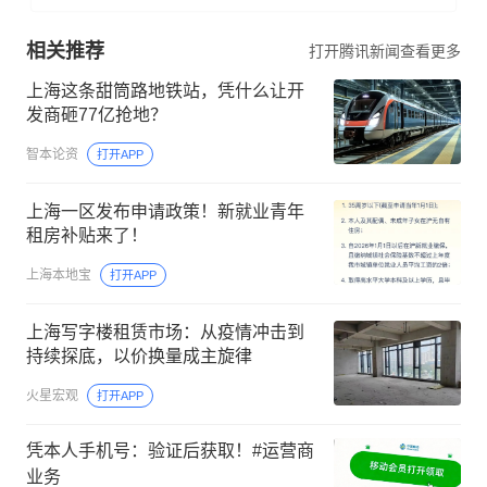
相关推荐
打开腾讯新闻查看更多
上海这条甜筒路地铁站，凭什么让开
发商砸77亿抢地？
智本论资
打开APP
上海一区发布申请政策！新就业青年
租房补贴来了！
上海本地宝
打开APP
上海写字楼租赁市场：从疫情冲击到
持续探底，以价换量成主旋律
火星宏观
打开APP
凭本人手机号：验证后获取！#运营商
业务