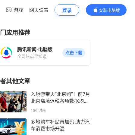
游戏
网页设置
登录
安装电脑版
内容更精彩
门应用推荐
腾讯新闻·电脑版
点击下载
全网热点早知道
者其他文章
入境游带火“北京购”！前7月
北京离境退税各项数据均创
新高
10小时前
多地购车补贴再加码 助力汽
车消费市场升温