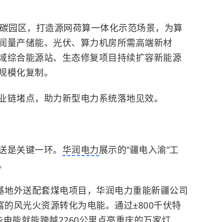
零碳园区，打造源网荷算一体化示范场景，为算
润量产储能、光伏、算力机房所需高端新材
域综合能源站、生态修复项目持续扩容新能源
规模化复制。
业链堵点，助力新型电力系统落地见效。
送是关键一环。
华润电力
展示的“疆电入渝”工
。
伏基地外送配套煤电项目，华润电力重能新疆公司
富的风光火资源转化为电能。通过±800千伏特
电能就能跨越2260公里点亮重庆的万家灯