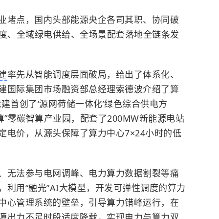
业堵点，国内头部能源央企各司其职、协同破
调度、全域绿电供给、全场景配套落地全链条发
建
率先从智能调度层面破局，给出了体系化、
建国际集团市场融资部总经理索德波介绍了算
建首创了‘源网荷储一体化’绿色综合供电方
算”零碳智算产业园，配套了200MW新能源电站
定电价，从源头保障了算力中心7×24小时的低
、无法参与电网调峰、电力算力数据割裂等痛
利用“融光”AI大模型，开发可弹性调度的算力
中心管理系统的壁垒，引导算力错峰运行，在
源出力不足时段适度降载，实现电力与算力双