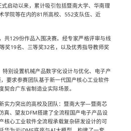
日正式启动以来，累计吸引包括
暨南大学
、
华南理
术学院
等在内的81所高校、552支队伍、近
，共129份作品入围决赛。经专家严格评审与线
等奖19名、三等奖32名，以及优秀指导教师奖
”，特别设置机械产品数字化设计与优化、电子产
大赛项，要求参赛团队基于新一代国产核心工业软件
度契合广东省制造业实际场景。
新实力突出的高校及团队：暨南大学—暨南芯
仿真、望友DFM搭建了全流程国产电子产品设
产核心工业软件全流程承载复杂研发设计的可
托华为云iDME底座与AI大模型，构建了一套