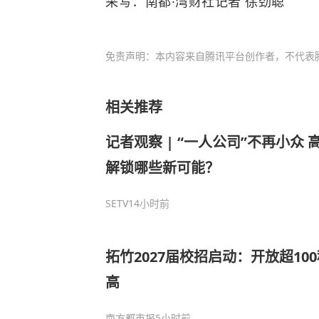
采写：南都·湾财社记者 徐劲聪
免责声明：本内容来自腾讯平台创作者，不代表
相关推荐
记者观察 | “一人公司”不再小众 高
解锁哪些新可能？
SETV
14小时前
拓竹2027届校招启动：开放超10
高
南方都市报
5小时前