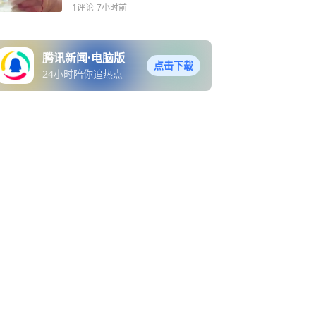
致歉
1评论
-7小时前
腾讯新闻·电脑版
点击下载
24小时陪你追热点