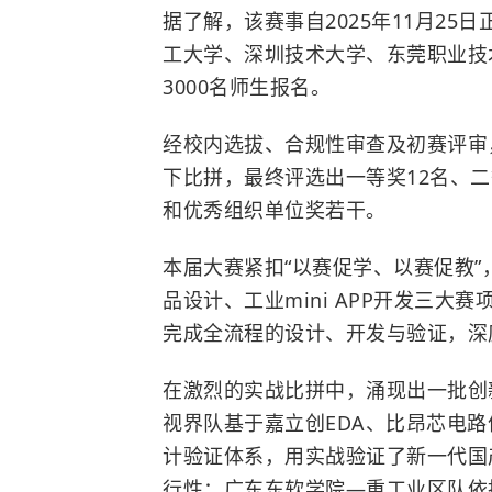
据了解，该赛事自2025年11月25
工大学
、
深圳技术大学
、
东莞职业技
3000名师生报名。
经校内选拔、合规性审查及初赛评审
下比拼，最终评选出一等奖12名、二
和优秀组织单位奖若干。
本届大赛紧扣“以赛促学、以赛促教
品设计、工业mini APP开发三
完成全流程的设计、开发与验证，深
在激烈的实战比拼中，涌现出一批创
视界队基于嘉立创EDA、比昂芯电路
计验证体系，用实战验证了新一代国
行性；
广东东软学院
—重工业区队依