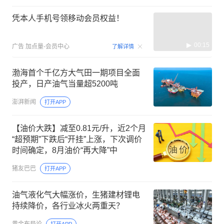
凭本人手机号领移动会员权益！
00:15
广告
加点量-会员中心
了解详情
渤海首个千亿方大气田一期项目全面
投产，日产油气当量超5200吨
澎湃新闻
打开APP
【油价大跌】减至0.81元/升，近2个月
“超预期”下跌后“开挂”上涨，下次调价
时间确定，8月油价“再大降”中
猪友巴巴
打开APP
油气液化气大幅涨价，生猪建材锂电
持续降价，各行业冰火两重天？