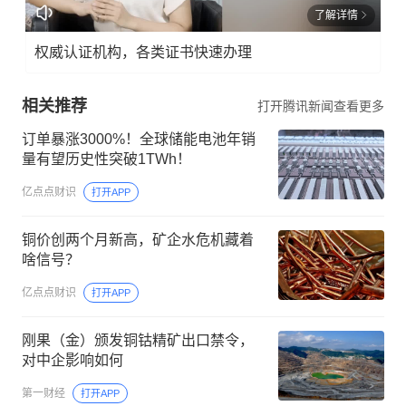
了解详情
权威认证机构，各类证书快速办理
相关推荐
打开腾讯新闻查看更多
订单暴涨3000%！全球储能电池年销
量有望历史性突破1TWh！
亿点点财识
打开APP
铜价创两个月新高，矿企水危机藏着
啥信号？
亿点点财识
打开APP
刚果（金）颁发铜钴精矿出口禁令，
对中企影响如何
第一财经
打开APP