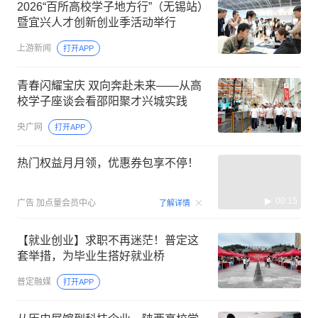
2026“百所高校学子地方行”（无锡站）
暨宜兴人才创新创业季活动举行
上游新闻
打开APP
青春闪耀宝庆 双向奔赴未来——从高
校学子座谈会看邵阳聚才兴城实践
央广网
打开APP
热门权益月月领，优惠券包享不停！
00:15
广告
加点量会员中心
了解详情
【就业创业】求职不再迷茫！普定这
套举措，为毕业生搭好就业桥
普定融媒
打开APP