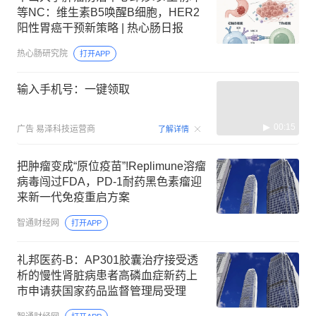
等NC：维生素B5唤醒B细胞，HER2
阳性胃癌干预新策略 | 热心肠日报
热心肠研究院
打开APP
输入手机号：一键领取
00:15
广告
易泽科技运营商
了解详情
把肿瘤变成“原位疫苗”!Replimune溶瘤
病毒闯过FDA，PD-1耐药黑色素瘤迎
来新一代免疫重启方案
智通财经网
打开APP
礼邦医药-B：AP301胶囊治疗接受透
析的慢性肾脏病患者高磷血症新药上
市申请获国家药品监督管理局受理