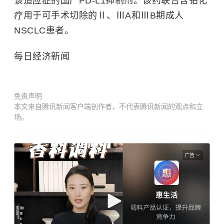
该适应症的国产PD-L1抑制剂。该药联合含铂化
疗用于可手术切除的Ⅱ、ⅢA和ⅢB期成人
NSCLC患者。
每日经济新闻
免责声明
本文来自腾讯新闻客户端创作者，不代表腾讯新闻的观点和立
场。
广告