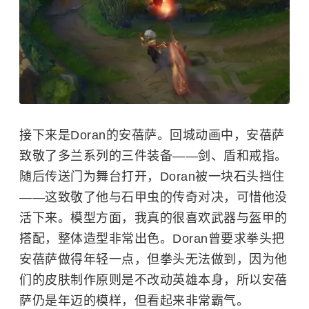
接下来是Doran的安蓓萨。回城动画中，安蓓萨
致敬了多兰系列的三件装备——剑、盾和戒指。
随后传送门为舞台打开，Doran被一块石头挡住
——这致敬了他与石甲虫的传奇对决，可惜他没
活下来。模型方面，我真的很喜欢武器与盔甲的
搭配，整体造型非常出色。Doran曾要求拳头把
安蓓萨做得年轻一点，但拳头无法做到，因为他
们的皮肤制作原则是不改动英雄本身，所以安蓓
萨仍是年迈的模样，但看起来非常霸气。