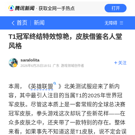
· 获取全网一手热点
打开
首页
新闻
无障碍
T1冠军终结特效惊艳，皮肤借鉴名人堂
风格
saralolita
关注
2026年6月25日18:51
广东
游戏领域创作者
本周，《
英雄联盟
》北美测试服迎来了新内
容，其中最引人注目的当属T1的2025年世界冠
军皮肤。尽管这本质上是一套常规的全球总决赛
冠军皮肤，拳头游戏这次却玩了些新花样——在
众多皮肤之中，还夹带了一款特别的存在。整体
来看，如果事先不知道这是T1皮肤，说不定会误