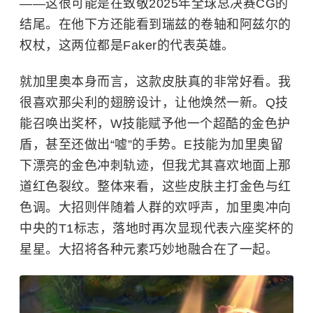
——这很可能是在致敬2025年全球总决赛CG的
结尾。在他下方还能看到瑞兹的卷轴和阿兹尔的
权杖，这两位都是Faker的代表英雄。
就加里奥本身而言，这款皮肤真的非常好看。我
很喜欢那尖利的翅膀设计，让他焕然一新。Q技
能召唤出奖杯，W技能赋予他一个超酷的金色护
盾，甚至还做出“嘘”的手势。E技能为加里奥留
下漂亮的金色冲刺轨迹，但我尤其喜欢地面上那
道红色裂纹。整体来看，这些皮肤主打金色与红
色调。大招则伴随着人群的欢呼声，加里奥冲向
中央的T1标志，落地时再次显现代表六座奖杯的
星星。大招将各种元素巧妙地融合在了一起。