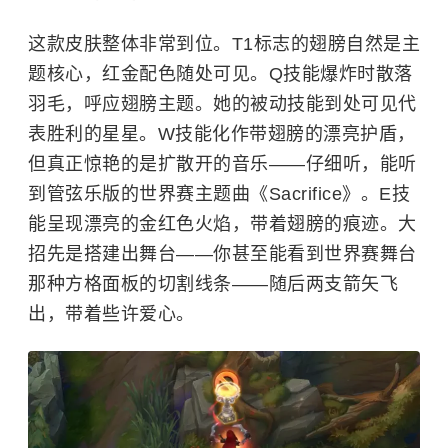
这款皮肤整体非常到位。T1标志的翅膀自然是主
题核心，红金配色随处可见。Q技能爆炸时散落
羽毛，呼应翅膀主题。她的被动技能到处可见代
表胜利的星星。W技能化作带翅膀的漂亮护盾，
但真正惊艳的是扩散开的音乐——仔细听，能听
到管弦乐版的世界赛主题曲《Sacrifice》。E技
能呈现漂亮的金红色火焰，带着翅膀的痕迹。大
招先是搭建出舞台——你甚至能看到世界赛舞台
那种方格面板的切割线条——随后两支箭矢飞
出，带着些许爱心。