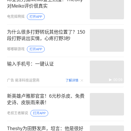
对Meiko评价很真实
电竞摇啊摇
打开APP
为什么很多打野转玩其他位置了？150
段打野说出实情，心疼打野3秒
嘟嘟聊游戏
打开APP
输入手机号：一键认证
00:09
广告
易泽科技运营商
了解详情
新英雄卢雅那官宣！6元秒杀皮、免费
史诗、皮肤雨来袭！
老叔王者解说
打开APP
Theshy为田野发声，坦言：他是很好