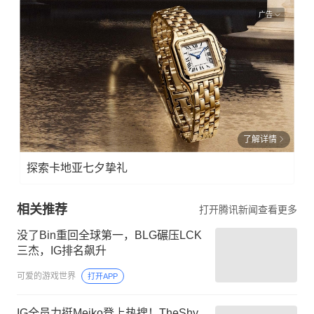
广告
了解详情
探索卡地亚七夕挚礼
相关推荐
打开腾讯新闻查看更多
没了Bin重回全球第一，BLG碾压LCK
三杰，IG排名飙升
可爱的游戏世界
打开APP
IG全员力挺Meiko登上热搜！TheShy