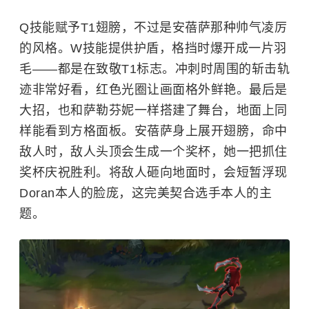
Q技能赋予T1翅膀，不过是安蓓萨那种帅气凌厉
的风格。W技能提供护盾，格挡时爆开成一片羽
毛——都是在致敬T1标志。冲刺时周围的斩击轨
迹非常好看，红色光圈让画面格外鲜艳。最后是
大招，也和萨勒芬妮一样搭建了舞台，地面上同
样能看到方格面板。安蓓萨身上展开翅膀，命中
敌人时，敌人头顶会生成一个奖杯，她一把抓住
奖杯庆祝胜利。将敌人砸向地面时，会短暂浮现
Doran本人的脸庞，这完美契合选手本人的主
题。