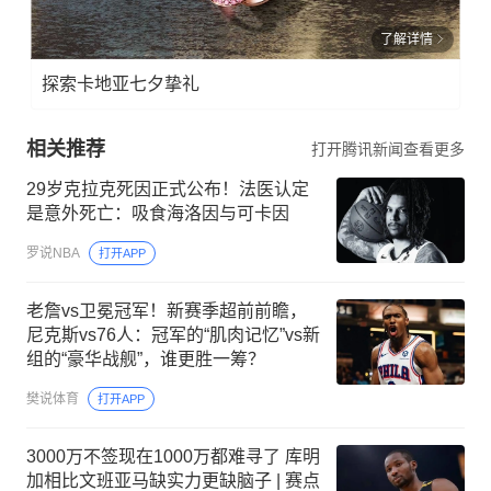
了解详情
探索卡地亚七夕挚礼
相关推荐
打开腾讯新闻查看更多
29岁克拉克死因正式公布！法医认定
是意外死亡：吸食海洛因与可卡因
罗说NBA
打开APP
老詹vs卫冕冠军！新赛季超前前瞻，
尼克斯vs76人：冠军的“肌肉记忆”vs新
组的“豪华战舰”，谁更胜一筹？
樊说体育
打开APP
3000万不签现在1000万都难寻了 库明
加相比文班亚马缺实力更缺脑子 | 赛点