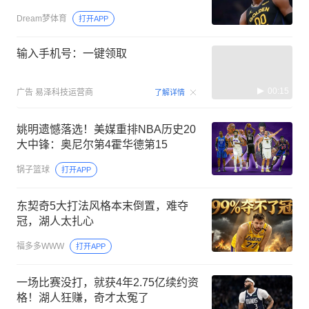
Dream梦体育
打开APP
输入手机号：一键领取
00:15
广告
易泽科技运营商
了解详情
姚明遗憾落选！美媒重排NBA历史20
大中锋：奥尼尔第4霍华德第15
锅子篮球
打开APP
东契奇5大打法风格本末倒置，难夺
冠，湖人太扎心
福多多WWW
打开APP
一场比赛没打，就获4年2.75亿续约资
格！湖人狂赚，奇才太冤了