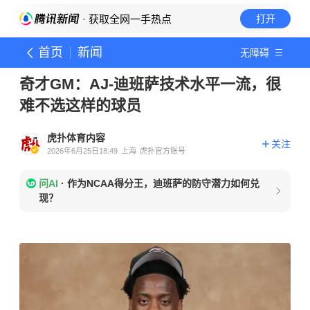
· 获取全网一手热点
打开
首页
新闻
无障碍
奇才GM：AJ-迪班萨技术水平一流，很
难不选这样的球员
虎扑体育内容
关注
2026年6月25日18:49
上海
虎扑官方账号
问AI
·
作为NCAA得分王，迪班萨的防守潜力如何兑
现？